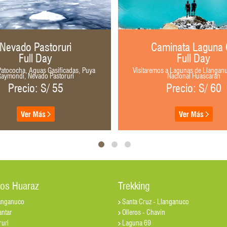
Nevado Pastoruri
Caminata Laguna
Full Day
Full Day
atococha, Aguas Gasificadas, Puya
Visitaremos a Lagunas de Llangan
Raymondi, Nevado Pastoruri
Nacional Huascarán
Precio: S/ 55
Precio: S/ 60
ios Huaraz
Trekking
anganuco
Santa Cruz - Llanganuco
ntar
Olleros - Chavín
uri
Laguna 69