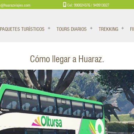
s@huarazviajes.com
Cel: 990024376 / 949913027
PAQUETES TURÍSTICOS
TOURS DIARIOS
TREKKING
F
Cómo llegar a Huaraz.