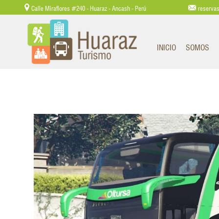
Calle Miraflores #240 - Huaraz - Ancash - Perú
reserva
INICIO
SOMOS