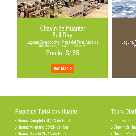
Chavín de Huantar
Full Day
ungay,
Laguna Querococha, Mapa del Perú, Valle de
Laguna P
Conchucos, Chavín de Huantar
Precio: S/ 55
Paquetes Turísticos Huaraz
Tours Diar
Huaraz Completo 4D/3N de Hotel
Laguna de Ll
Huaraz Milenario 3D/2N de Hotel
Chavin de Hua
Huaraz Rápido 2D/1N de Hotel
Nevado Pastor