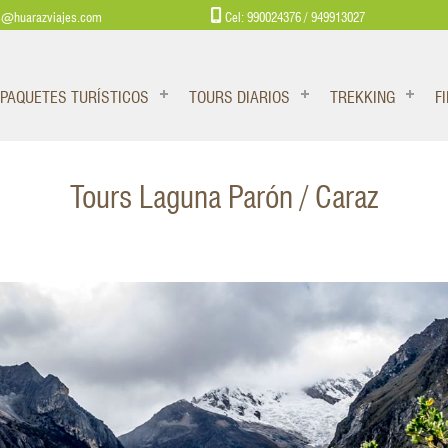
s@huarazviajes.com
Cel: 990024376 / 949913027
PAQUETES TURÍSTICOS
TOURS DIARIOS
TREKKING
F
Tours Laguna Parón / Caraz