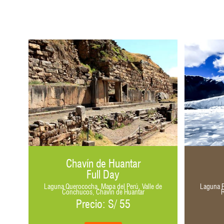
Chavín de Huantar
Full Day
ungay,
Laguna Querococha, Mapa del Perú, Valle de
Laguna P
Conchucos, Chavín de Huantar
Precio: S/ 55