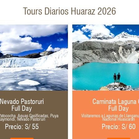
Tours Diarios Huaraz 2026
Nevado Pastoruri
Caminata Laguna
Full Day
Full Day
atococha, Aguas Gasificadas, Puya
Visitaremos a Lagunas de Llangan
Raymondi, Nevado Pastoruri
Nacional Huascarán
Precio: S/ 55
Precio: S/ 60