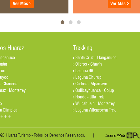
ios Huaraz
Trekking
anganuco
Santa Cruz - Llanganuco
ntar
Olleros - Chavín
uri
Laguna 69
tuyoc
Laguna Churup
- Chancos
Cedros - Alpamayo
araz - Monterrey
Quillcayhuanca - Cojup
Honda - Ulta Trek
o
Willcahuain - Monterrey
a Olímpica
Laguna Wilcacocha Trek
rs +++
2026, Huaraz Turismo - Todos los Derechos Reservados. |