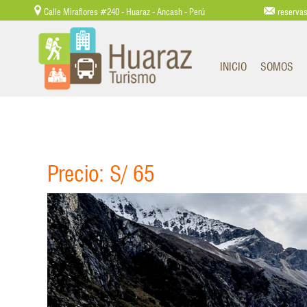
Calle Miraflores #240 - Huaraz - Ancash - Perú
reserva
INICIO
SOMOS
Precio: S/ 65