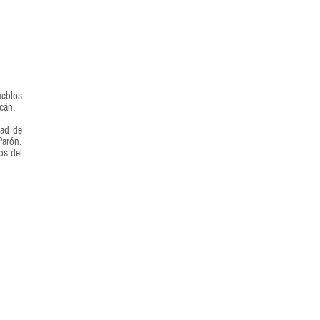
ueblos
lcán.
dad de
Parón.
os del