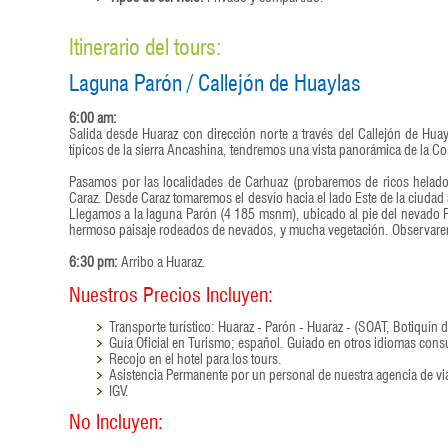
Itinerario del tours:
Laguna Parón / Callejón de Huaylas
6:00 am:
Salida desde Huaraz con dirección norte a través del Callejón de Hua
típicos de la sierra Ancashina, tendremos una vista panorámica de la C
Pasamos por las localidades de Carhuaz (probaremos de ricos helados
Caraz. Desde Caraz tomaremos el desvío hacia el lado Este de la ciudad a
Llegamos a la laguna Parón (4 185 msnm), ubicado al pie del nevado P
hermoso paisaje rodeados de nevados, y mucha vegetación. Observaremo
6:30 pm:
Arribo a Huaraz.
Nuestros Precios Incluyen:
Transporte turístico: Huaraz - Parón - Huaraz - (SOAT, Botiquín 
Guía Oficial en Turismo; español. Guiado en otros idiomas consu
Recojo en el hotel para los tours.
Asistencia Permanente por un personal de nuestra agencia de vi
IGV.
No Incluyen: