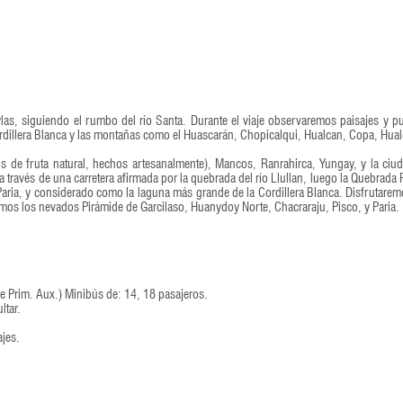
ylas, siguiendo el rumbo del río Santa. Durante el viaje observaremos paisajes y p
ordillera Blanca y las montañas como el Huascarán, Chopicalqui, Hualcan, Copa, Hua
 de fruta natural, hechos artesanalmente), Mancos, Ranrahirca, Yungay, y la ciu
 través de una carretera afirmada por la quebrada del río Llullan, luego la Quebrada 
aria, y considerado como la laguna más grande de la Cordillera Blanca. Disfrutarem
s los nevados Pirámide de Garcilaso, Huanydoy Norte, Chacraraju, Pisco, y Paria.
de Prim. Aux.) Minibús de: 14, 18 pasajeros.
ltar.
ajes.