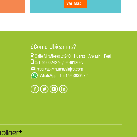
¿Como Ubicarnos?
Calle Miraflores #240 - Huaraz - Ancash - Perú
Cel: 990024376 / 949913027
reservas@huarazviajes.com
WhatsApp: + 51 943833972