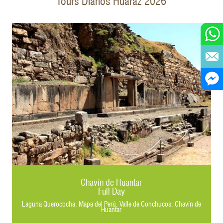
Chavín de Huantar
Full Day
,
Laguna Querococha, Mapa del Perú, Valle de Conchucos, Chavín de
Huantar