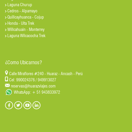
Laguna Churup
Cedros - Alpamayo
Quillcayhuanca - Cojup
Honda - Ulta Trek
Willcahuain - Monterrey
Laguna Wilcacocha Trek
¿Como Ubicarnos?
Calle Miraflores #240 - Huaraz - Ancash - Perú
Cel: 990024376 / 949913027
reservas@huarazviajes.com
WhatsApp: + 51 943833972