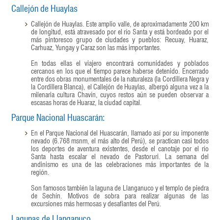
Callejón de Huaylas
Callejón de Huaylas. Este amplio valle, de aproximadamente 200 km
de longitud, está atravesado por el río Santa y está bordeado por el
más pintoresco grupo de ciudades y pueblos: Recuay, Huaraz,
Carhuaz, Yungay y Caraz son las más importantes.
En todas ellas el viajero encontrará comunidades y poblados
cercanos en los que el tiempo parece haberse detenido. Encerrado
entre dos obras monumentales de la naturaleza (la Cordillera Negra y
la Cordillera Blanca), el Callejón de Huaylas, albergó alguna vez a la
milenaria cultura Chavín, cuyos restos aún se pueden observar a
escasas horas de Huaraz, la ciudad capital.
Parque Nacional Huascarán:
En el Parque Nacional del Huascarán, llamado así por su imponente
nevado (6.768 msnm, el más alto del Perú), se practican casi todos
los deportes de aventura existentes, desde el canotaje por el río
Santa hasta escalar el nevado de Pastoruri. La semana del
andinismo es una de las celebraciones más importantes de la
región.
Son famosos también la laguna de Llanganuco y el templo de piedra
de Sechín. Motivos de sobra para realizar algunas de las
excursiones más hermosas y desafiantes del Perú.
Lagunas de Llanganuco