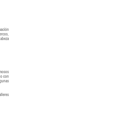
mación
ercos,
Cabeza
rmosos
do con
agunas
lleres