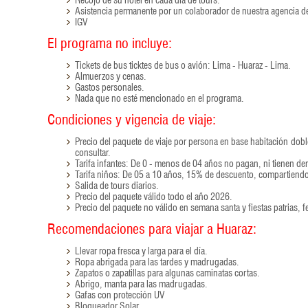
Asistencia permanente por un colaborador de nuestra agencia de
IGV
El programa no incluye:
Tickets de bus ticktes de bus o avión: Lima - Huaraz - Lima.
Almuerzos y cenas.
Gastos personales.
Nada que no esté mencionado en el programa.
Condiciones y vigencia de viaje:
Precio del paquete de viaje por persona en base habitación doble, 
consultar.
Tarifa infantes: De 0 - menos de 04 años no pagan, ni tienen der
Tarifa niños: De 05 a 10 años, 15% de descuento, compartiend
Salida de tours diarios.
Precio del paquete válido todo el año 2026.
Precio del paquete no válido en semana santa y fiestas patrias, f
Recomendaciones para viajar a Huaraz:
Llevar ropa fresca y larga para el día.
Ropa abrigada para las tardes y madrugadas.
Zapatos o zapatillas para algunas caminatas cortas.
Abrigo, manta para las madrugadas.
Gafas con protección UV
Bloqueador Solar