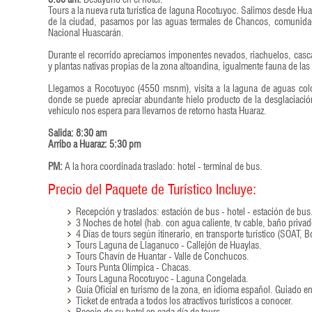
Tours a la nueva ruta turística de laguna Rocotuyoc. Salimos desde Hua
de la ciudad, pasamos por las aguas termales de Chancos, comunida
Nacional Huascarán.
Durante el recorrido apreciamos imponentes nevados, riachuelos, casca
y plantas nativas propias de la zona altoandina, igualmente fauna de las
Llegamos a Rocotuyoc (4550 msnm), visita a la laguna de aguas col
donde se puede apreciar abundante hielo producto de la desglaciaci
vehículo nos espera para llevarnos de retorno hasta Huaraz.
Salida: 8:30 am
Arribo a Huaraz: 5:30 pm
PM:
A la hora coordinada traslado: hotel - terminal de bus.
Precio del Paquete de Turístico Incluye:
Recepción y traslados: estación de bus - hotel - estación de bus
3 Noches de hotel (hab. con agua caliente, tv cable, baño privad
4 Días de tours según itinerario, en transporte turístico (SOAT,
Tours Laguna de Llaganuco - Callejón de Huaylas.
Tours Chavín de Huantar - Valle de Conchucos.
Tours Punta Olímpica - Chacas.
Tours Laguna Rocotuyoc - Laguna Congelada.
Guía Oficial en turismo de la zona, en idioma español. Guiado en
Ticket de entrada a todos los atractivos turísticos a conocer.
Recojo de su hotel en cada día de tours.