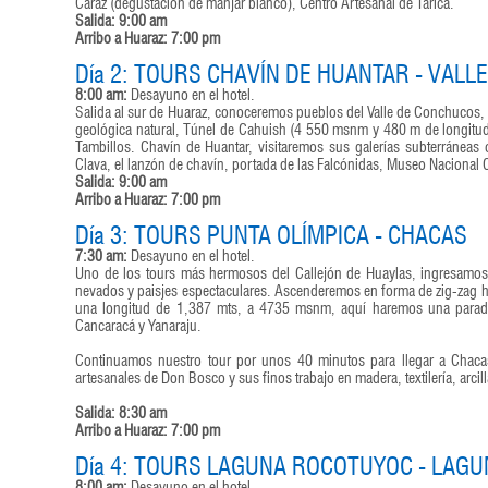
Caraz (degustación de manjar blanco), Centro Artesanal de Taricá.
Salida: 9:00 am
Arribo a Huaraz: 7:00 pm
Día 2: TOURS CHAVÍN DE HUANTAR - VAL
8:00 am:
Desayuno en el hotel.
Salida al sur de Huaraz, conoceremos pueblos del Valle de Conchucos
geológica natural, Túnel de Cahuish (4 550 msnm y 480 m de longitud
Tambillos. Chavín de Huantar, visitaremos sus galerías subterráneas 
Clava, el lanzón de chavín, portada de las Falcónidas, Museo Nacional 
Salida: 9:00 am
Arribo a Huaraz: 7:00 pm
Día 3: TOURS PUNTA OLÍMPICA - CHACAS
7:30 am:
Desayuno en el hotel.
Uno de los tours más hermosos del Callejón de Huaylas, ingresamos
nevados y paisjes espectaculares. Ascenderemos en forma de zig-zag ha
una longitud de 1,387 mts, a 4735 msnm, aquí haremos una parada 
Cancaracá y Yanaraju.
Continuamos nuestro tour por unos 40 minutos para llegar a Chacas,
artesanales de Don Bosco y sus finos trabajo en madera, textilería, arci
Salida: 8:30 am
Arribo a Huaraz: 7:00 pm
Día 4: TOURS LAGUNA ROCOTUYOC - LAG
8:00 am:
Desayuno en el hotel.