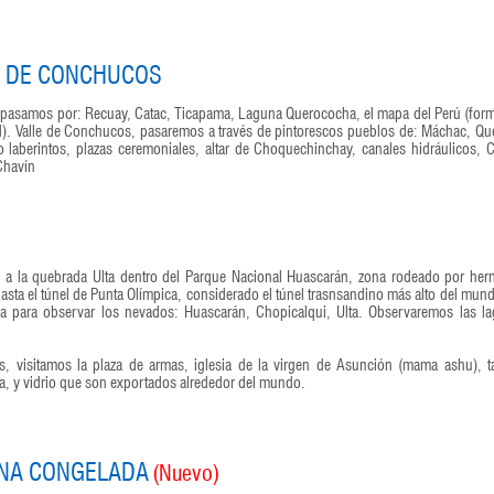
LE DE CONCHUCOS
, pasamos por: Recuay, Catac, Ticapama, Laguna Querococha, el mapa del Perú (for
). Valle de Conchucos, pasaremos a través de pintorescos pueblos de: Máchac, Qu
o laberintos, plazas ceremoniales, altar de Choquechinchay, canales hidráulicos, 
Chavín
 a la quebrada Ulta dentro del Parque Nacional Huascarán, zona rodeado por he
sta el túnel de Punta Olímpica, considerado el túnel trasnsandino más alto del mun
para observar los nevados: Huascarán, Chopicalqui, Ulta. Observaremos las l
 visitamos la plaza de armas, iglesia de la virgen de Asunción (mama ashu), ta
lla, y vidrio que son exportados alrededor del mundo.
UNA CONGELADA
(Nuevo)