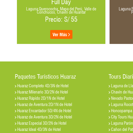
Full Day
ungay,
Laguna Querococha, Mapa del Perú, Valle de
Laguna P
Conchucos, Chavín de Huantar
Precio: S/ 55
Paquetes Turísticos Huaraz
Tours Diar
Huaraz Completo 4D/3N de Hotel
Laguna de Ll
Huaraz Milenario 3D/2N de Hotel
Chavin de Hua
Huaraz Rápido 2D/1N de Hotel
Nevado Pastor
Huaraz de Aventura 2D/1N de Hotel
Laguna Roco
Huaraz Encantador 5D/4N de Hotel
Honcopampa 
Huaraz de Aventura 3D/2N de Hotel
City Tours Hu
Huaraz Especial 3D/2N de Hotel
Laguna Parón
Huaraz Ideal 4D/3N de Hotel
Cañon del Pat