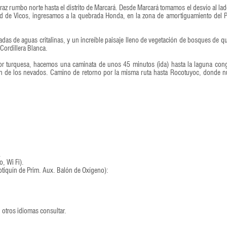
raz rumbo norte hasta el distrito de Marcará. Desde Marcará tomamos el desvío al lad
d de Vicos, ingresamos a la quebrada Honda, en la zona de amortiguamiento del 
das de aguas critalinas, y un increíble paisaje lleno de vegetación de bosques de q
 Cordillera Blanca.
or turquesa, hacemos una caminata de unos 45 minutos (ida) hasta la laguna con
ón de los nevados. Camino de retorno por la misma ruta hasta Rocotuyoc, donde n
.
o, Wi Fi).
 Botiquín de Prim. Aux. Balón de Oxígeno):
 otros idiomas consultar.