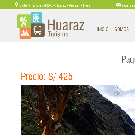
Calle Miraflores #240 - Huaraz - Ancash - Perú
reserva
INICIO
SOMOS
Paq
Precio: S/ 425