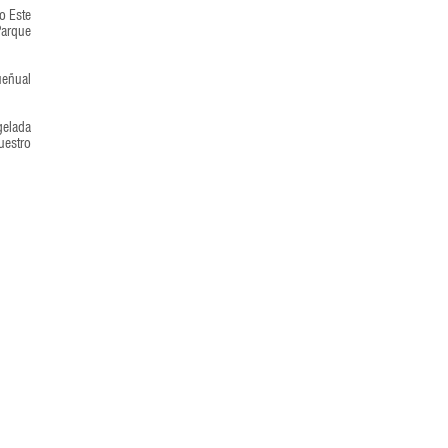
o Este
Parque
ueñual
gelada
uestro