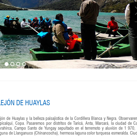
LEJÓN DE HUAYLAS
ón de Huaylas y la belleza paisajística de la Cordillera Blanca y Negra. Observare
alqui, Copa. Pasaremos por distritos de Taricá, Anta, Marcará, la ciudad de C
nrahirca, Campo Santo de Yungay sepultado en el terremoto y aluvión de 1 970, 
aguna de Llanganuco (Chinancocha), hermosa laguna color turquesa esmeralda. Ciu