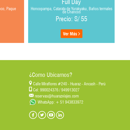
Full Day
uco, Paque
Honcopampa, Catarata de Yurakyaku, Baños termales
Cit
de Chancos
Precio: S/ 55
¿Como Ubicarnos?
Calle Miraflores #240 - Huaraz - Ancash - Perú
Cel: 990024376 / 949913027
reservas@huarazviajes.com
WhatsApp: + 51 943833972