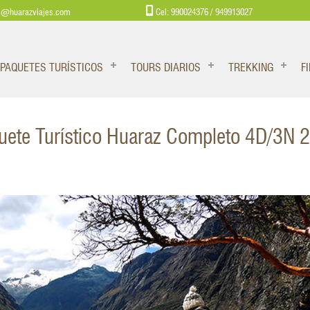
s@huarazviajes.com
Cel: 990024376 / 949913027
PAQUETES TURÍSTICOS
TOURS DIARIOS
TREKKING
F
uete Turístico Huaraz Completo 4D/3N 