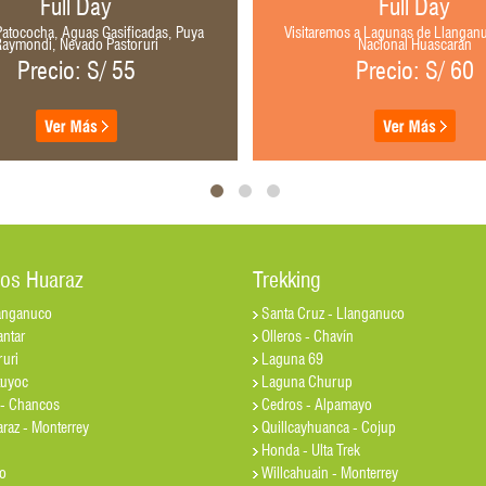
Full Day
Full Day
atococha, Aguas Gasificadas, Puya
Visitaremos a Lagunas de Llangan
Raymondi, Nevado Pastoruri
Nacional Huascarán
Precio: S/ 55
Precio: S/ 60
ios Huaraz
Trekking
anganuco
Santa Cruz - Llanganuco
ntar
Olleros - Chavín
uri
Laguna 69
tuyoc
Laguna Churup
- Chancos
Cedros - Alpamayo
araz - Monterrey
Quillcayhuanca - Cojup
Honda - Ulta Trek
o
Willcahuain - Monterrey