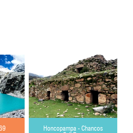
 69
Honcopampa - Chancos